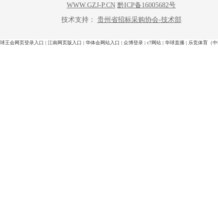
WWW.GZJ-P.CN
黔ICP备16005682号
技术支持：
贵州省招标采购协会-技术部
球王会网页登录入口
|
江南网页版入口
|
华体会网站入口
|
众博登录
|
c7网站
|
华球直播
|
乐竞体育（中