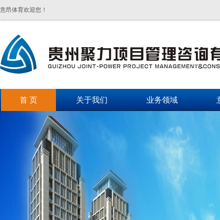
意昂体育欢迎您！
首 页
关于我们
业务领域