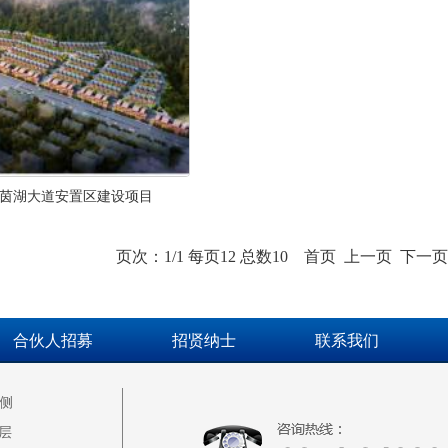
茵湖大道安置区建设项目
页次：1/1 每页12 总数10 首页 上一页 下一
合伙人招募
招贤纳士
联系我们
侧
1层