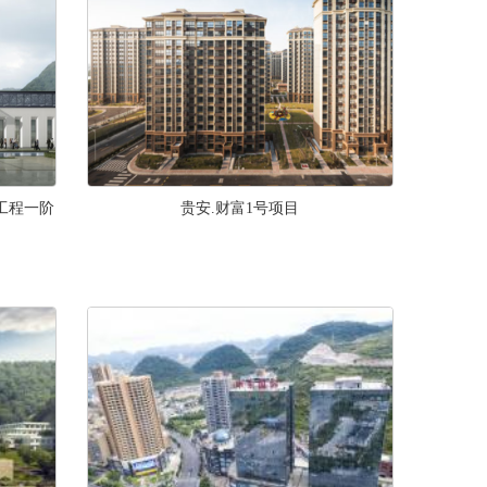
工程一阶
贵安.财富1号项目