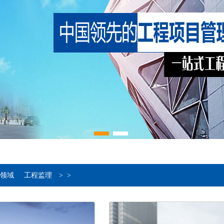
领域
工程监理
>
>