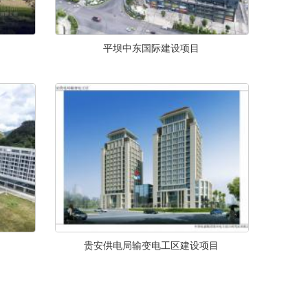
平坝中东国际建设项目
贵安供电局输变电工区建设项目