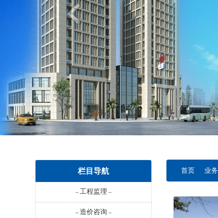
栏目导航
首页
业务
工程监理
--
--
造价咨询
--
--