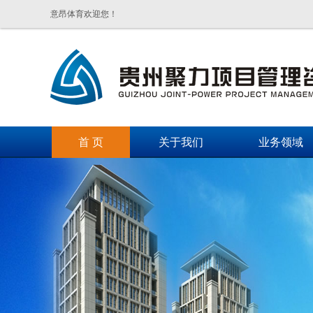
意昂体育欢迎您！
首 页
关于我们
业务领域