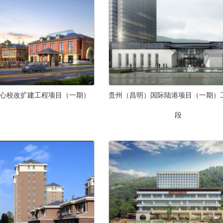
心校改扩建工程项目（一期）
贵州（昌明）国际陆港项目（一期）
段