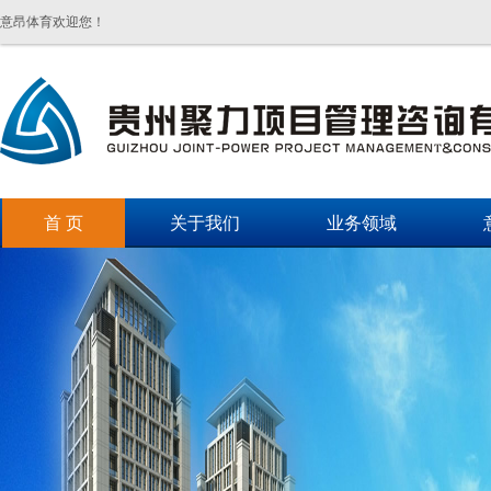
意昂体育欢迎您！
首 页
关于我们
业务领域