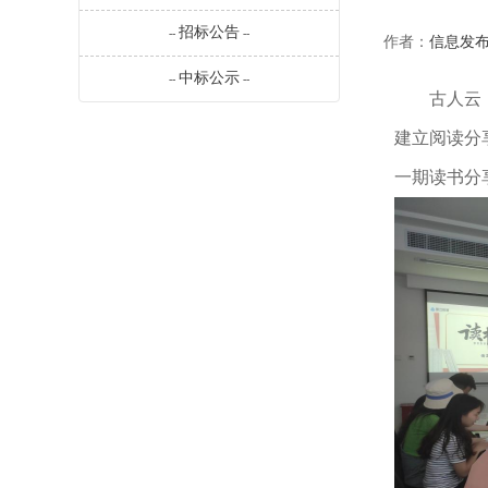
招标公告
--
--
作者：
信息发
中标公示
--
--
古人云
建立阅读分
一期读书分